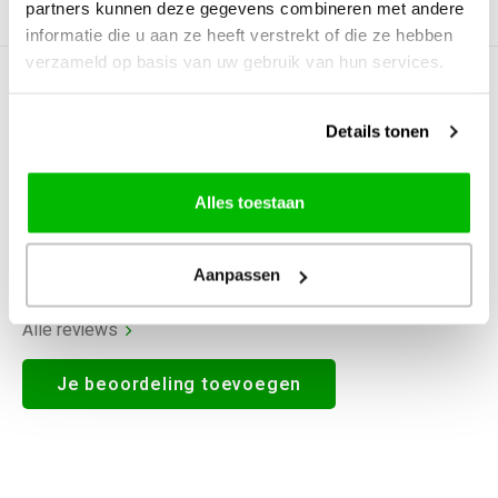
partners kunnen deze gegevens combineren met andere
Productomschrijving
informatie die u aan ze heeft verstrekt of die ze hebben
verzameld op basis van uw gebruik van hun services.
0
STERREN OP BASIS VAN
0
BEOORDELINGEN
Details tonen
0
Reviews
Alles toestaan
Aanpassen
Alle reviews
Je beoordeling toevoegen