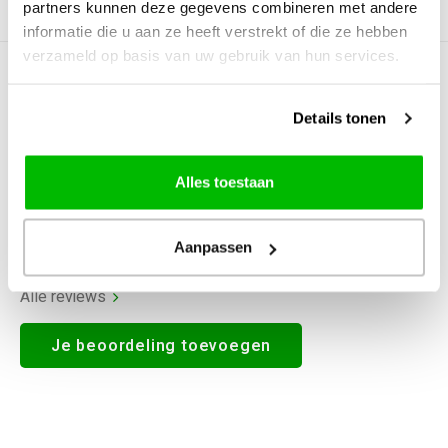
partners kunnen deze gegevens combineren met andere
Productomschrijving
informatie die u aan ze heeft verstrekt of die ze hebben
verzameld op basis van uw gebruik van hun services.
0
STERREN OP BASIS VAN
0
BEOORDELINGEN
Details tonen
0
Reviews
Alles toestaan
Aanpassen
Alle reviews
Je beoordeling toevoegen