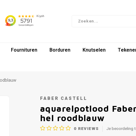
Fournituren
Borduren
Knutselen
Tekenen
roodblauw
FABER CASTELL
aquarelpotlood Faber
hel roodblauw
0
REVIEWS
Je beoordeling 