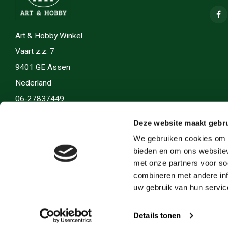
Art & Hobby Winkel
Vaart z.z. 7
9401 GE Assen
Nederland
06-27837449.
info(@)artenhobby.nl.
Deze website maakt gebru
We gebruiken cookies om c
bieden en om ons websitev
met onze partners voor so
combineren met andere inf
uw gebruik van hun servic
Details tonen