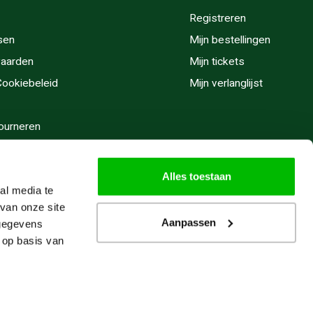
Registreren
sen
Mijn bestellingen
aarden
Mijn tickets
 Cookiebeleid
Mijn verlanglijst
ourneren
stijden
Alles toestaan
al media te
van onze site
Aanpassen
 gegevens
 op basis van