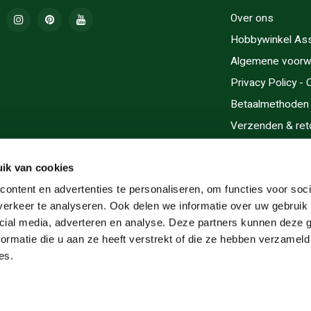
Over ons
Hobbywinkel As
Algemene voorw
Privacy Policy -
Betaalmethoden
Verzenden & ret
Contact/Opening
Sitemap
ik van cookies
Cadeaubonnen
ontent en advertenties te personaliseren, om functies voor soci
erkeer te analyseren. Ook delen we informatie over uw gebruik 
Inlijsten
cial media, adverteren en analyse. Deze partners kunnen deze
Servicegebieden
ormatie die u aan ze heeft verstrekt of die ze hebben verzameld
RSS-feed
es.