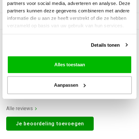
partners voor social media, adverteren en analyse. Deze
Productomschrijving
partners kunnen deze gegevens combineren met andere
informatie die u aan ze heeft verstrekt of die ze hebben
Gerelateerde producten
verzameld op basis van uw gebruik van hun services.
0
STERREN OP BASIS VAN
0
Details tonen
BEOORDELINGEN
0
Reviews
Alles toestaan
Aanpassen
Alle reviews
Je beoordeling toevoegen