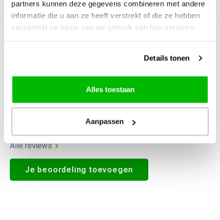
partners kunnen deze gegevens combineren met andere
Productomschrijving
informatie die u aan ze heeft verstrekt of die ze hebben
verzameld op basis van uw gebruik van hun services.
0
STERREN OP BASIS VAN
0
BEOORDELINGEN
Details tonen
0
Reviews
Alles toestaan
Aanpassen
Alle reviews
Je beoordeling toevoegen