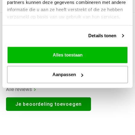
partners kunnen deze gegevens combineren met andere
Productomschrijving
informatie die u aan ze heeft verstrekt of die ze hebben
verzameld op basis van uw gebruik van hun services.
0
STERREN OP BASIS VAN
0
BEOORDELINGEN
Details tonen
0
Reviews
Alles toestaan
Aanpassen
Alle reviews
Je beoordeling toevoegen