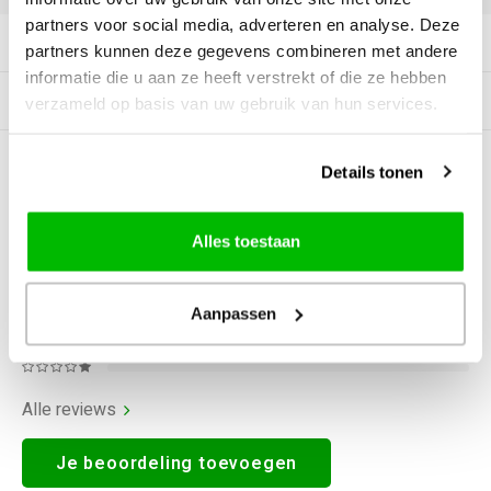
partners voor social media, adverteren en analyse. Deze
Productomschrijving
partners kunnen deze gegevens combineren met andere
informatie die u aan ze heeft verstrekt of die ze hebben
Gerelateerde producten
verzameld op basis van uw gebruik van hun services.
0
STERREN OP BASIS VAN
0
Details tonen
BEOORDELINGEN
0
Reviews
Alles toestaan
Aanpassen
Alle reviews
Je beoordeling toevoegen