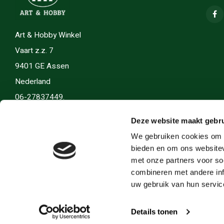
Art & Hobby Winkel
Vaart z.z. 7
9401 GE Assen
Nederland
06-27837449.
info(@)artenhobby.nl.
Deze website maakt gebru
We gebruiken cookies om c
bieden en om ons websitev
met onze partners voor so
combineren met andere inf
uw gebruik van hun servic
Details tonen