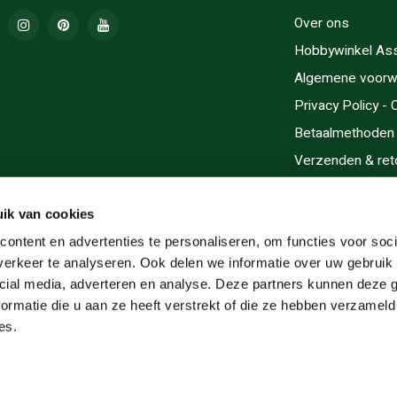
Over ons
Hobbywinkel As
Algemene voorw
Privacy Policy -
Betaalmethoden
Verzenden & ret
Contact/Opening
Sitemap
ik van cookies
Cadeaubonnen
ontent en advertenties te personaliseren, om functies voor soci
erkeer te analyseren. Ook delen we informatie over uw gebruik 
Inlijsten
cial media, adverteren en analyse. Deze partners kunnen deze
Servicegebieden
ormatie die u aan ze heeft verstrekt of die ze hebben verzameld
RSS-feed
es.