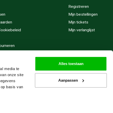
Registreren
sen
Mijn bestellingen
aarden
Mijn tickets
 Cookiebeleid
Mijn verlanglijst
ourneren
stijden
Alles toestaan
al media te
van onze site
Aanpassen
 gegevens
 op basis van