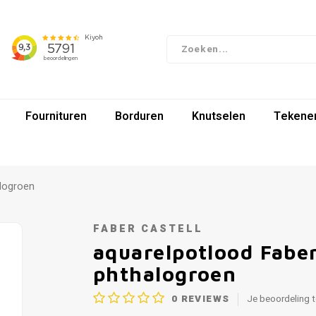
Fournituren
Borduren
Knutselen
Tekenen
alogroen
FABER CASTELL
aquarelpotlood Faber
phthalogroen
0
REVIEWS
Je beoordeling 