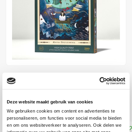
€24,99
DIRECT LEVERBAAR
ca. 48 x 34 cm
Deze website maakt gebruik van cookies
Moeilijkheidsgraad: 2/5
Lees meer
We gebruiken cookies om content en advertenties te
personaliseren, om functies voor social media te bieden
en om ons websiteverkeer te analyseren. Ook delen we
Toevoegen aan winkelwagen