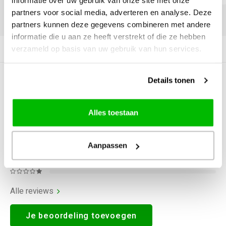
informatie over uw gebruik van onze site met onze
partners voor social media, adverteren en analyse. Deze
DELEN:
partners kunnen deze gegevens combineren met andere
informatie die u aan ze heeft verstrekt of die ze hebben
verzameld op basis van uw gebruik van hun services.
Productomschrijving
Details tonen
0
STERREN OP BASIS VAN
0
BEOORDELINGEN
0
Reviews
Alles toestaan
Aanpassen
Alle reviews
Je beoordeling toevoegen