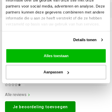
informatie over uw gebruik van onze site met onze
partners voor social media, adverteren en analyse. Deze
DELEN:
partners kunnen deze gegevens combineren met andere
informatie die u aan ze heeft verstrekt of die ze hebben
verzameld op basis van uw gebruik van hun services.
Productomschrijving
Details tonen
0
STERREN OP BASIS VAN
0
BEOORDELINGEN
0
Reviews
Alles toestaan
Aanpassen
Alle reviews
Je beoordeling toevoegen