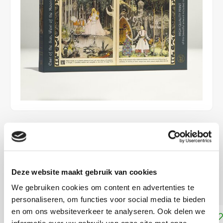
€24,99
DIRECT LEVERBAAR
ca. 48 x 34 cm
Deze website maakt gebruik van cookies
Moeilijkheidsgraad: 2/5
Lees meer
We gebruiken cookies om content en advertenties te
personaliseren, om functies voor social media te bieden
en om ons websiteverkeer te analyseren. Ook delen we
Toevoegen aan winkelwagen