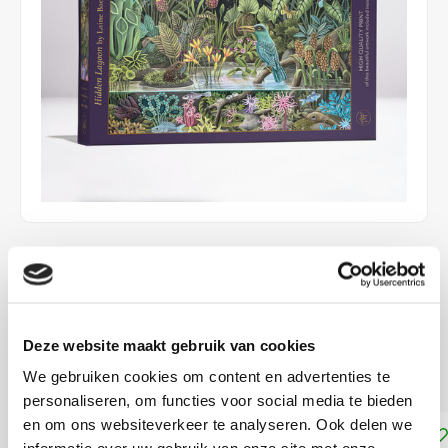
€24,99
DIRECT LEVERBAAR
ca. 48 x 34 cm
Deze website maakt gebruik van cookies
Moeilijkheidsgraad: 3/5
Lees meer
We gebruiken cookies om content en advertenties te
personaliseren, om functies voor social media te bieden
en om ons websiteverkeer te analyseren. Ook delen we
Toevoegen aan winkelwagen