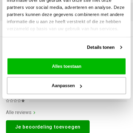
informatie over uw gebruik van onze site met onze
partners voor social media, adverteren en analyse. Deze
DELEN:
partners kunnen deze gegevens combineren met andere
informatie die u aan ze heeft verstrekt of die ze hebben
verzameld op basis van uw gebruik van hun services.
Productomschrijving
Details tonen
0
STERREN OP BASIS VAN
0
BEOORDELINGEN
0
Reviews
Alles toestaan
Aanpassen
Alle reviews
Je beoordeling toevoegen