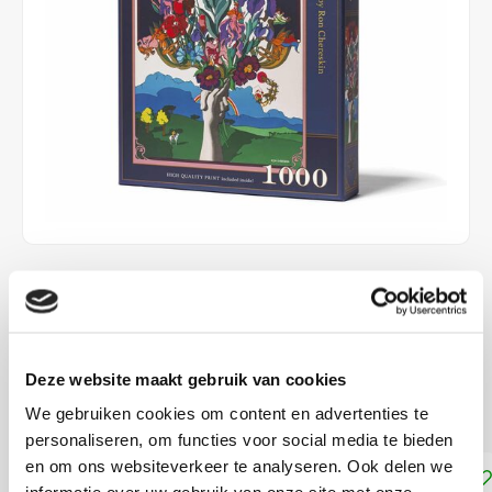
€32,99
DIRECT LEVERBAAR
ca. 48 x 68 cm
Deze website maakt gebruik van cookies
Moeilijkheidsgraad: 4/5
Lees meer
We gebruiken cookies om content en advertenties te
personaliseren, om functies voor social media te bieden
en om ons websiteverkeer te analyseren. Ook delen we
Toevoegen aan winkelwagen