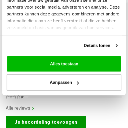
informatie over uw gebruik van onze site met onze
partners voor social media, adverteren en analyse. Deze
DELEN:
partners kunnen deze gegevens combineren met andere
informatie die u aan ze heeft verstrekt of die ze hebben
verzameld op basis van uw gebruik van hun services.
Productomschrijving
Details tonen
0
STERREN OP BASIS VAN
0
BEOORDELINGEN
0
Reviews
Alles toestaan
Aanpassen
Alle reviews
Je beoordeling toevoegen