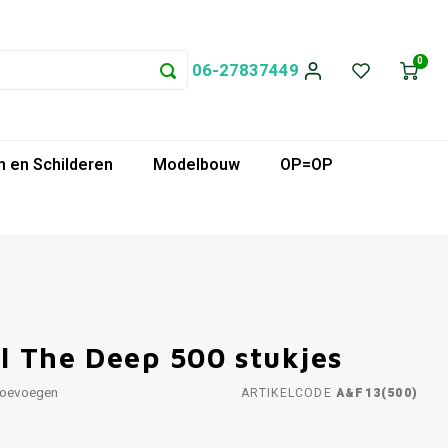
0
06-27837449
 en Schilderen
Modelbouw
OP=OP
l The Deep 500 stukjes
toevoegen
ARTIKELCODE
A&F13(500)