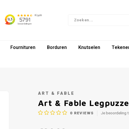
Fournituren
Borduren
Knutselen
Tekenen
ART & FABLE
Art & Fable Legpuzze
0
REVIEWS
Je beoordeling 