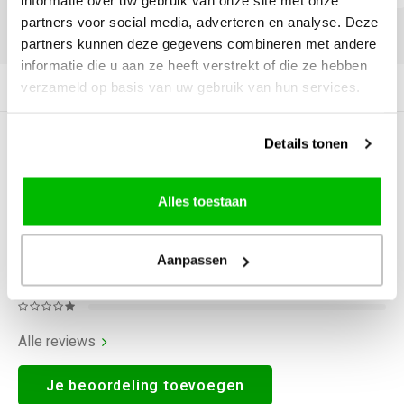
informatie over uw gebruik van onze site met onze
partners voor social media, adverteren en analyse. Deze
DELEN:
partners kunnen deze gegevens combineren met andere
informatie die u aan ze heeft verstrekt of die ze hebben
verzameld op basis van uw gebruik van hun services.
Productomschrijving
Details tonen
0
STERREN OP BASIS VAN
0
BEOORDELINGEN
0
Reviews
Alles toestaan
Aanpassen
Alle reviews
Je beoordeling toevoegen