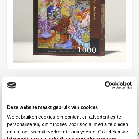
€32,99
DIRECT LEVERBAAR
ca. 48 x 68 cm
Deze website maakt gebruik van cookies
Moeilijkheidsgraad: 3/5
Lees meer
We gebruiken cookies om content en advertenties te
personaliseren, om functies voor social media te bieden
en om ons websiteverkeer te analyseren. Ook delen we
Toevoegen aan winkelwagen