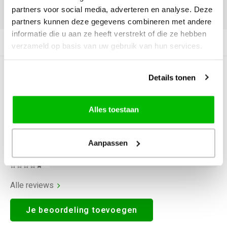
partners voor social media, adverteren en analyse. Deze
DELEN:
partners kunnen deze gegevens combineren met andere
informatie die u aan ze heeft verstrekt of die ze hebben
Productomschrijving
verzameld op basis van uw gebruik van hun services.
0
STERREN OP BASIS VAN
0
Details tonen
BEOORDELINGEN
0
Reviews
Alles toestaan
Aanpassen
Alle reviews
Je beoordeling toevoegen