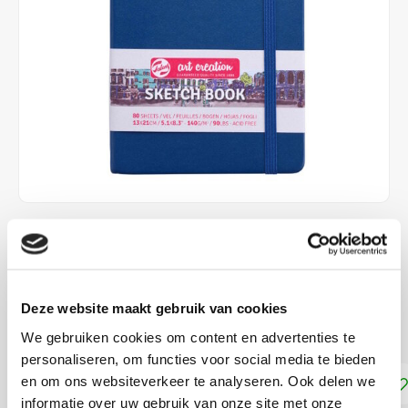
€5,90
Stukprijs: €0,00 /
DIRECT LEVERBAAR
Deze website maakt gebruik van cookies
creme kleurig papier, 140 grams
Lees meer
We gebruiken cookies om content en advertenties te
personaliseren, om functies voor social media te bieden
en om ons websiteverkeer te analyseren. Ook delen we
Toevoegen aan winkelwagen
informatie over uw gebruik van onze site met onze