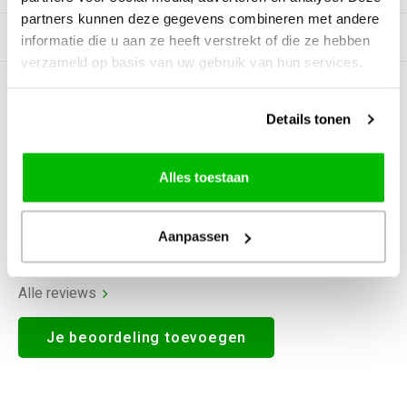
partners kunnen deze gegevens combineren met andere
Gerelateerde producten
informatie die u aan ze heeft verstrekt of die ze hebben
verzameld op basis van uw gebruik van hun services.
0
STERREN OP BASIS VAN
0
BEOORDELINGEN
Details tonen
0
Reviews
Alles toestaan
Aanpassen
Alle reviews
Je beoordeling toevoegen