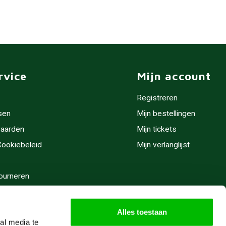
rvice
Mijn account
Registreren
sen
Mijn bestellingen
aarden
Mijn tickets
 Cookiebeleid
Mijn verlanglijst
ourneren
stijden
Alles toestaan
al media te