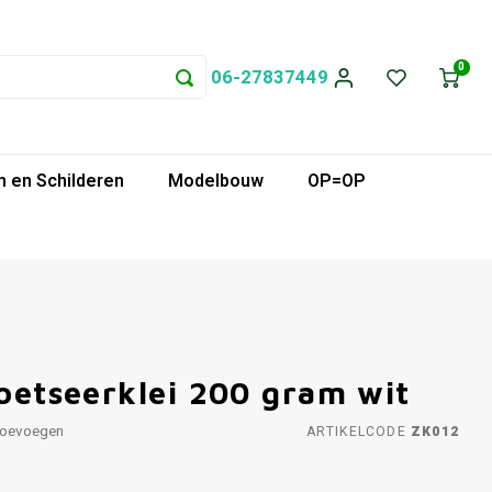
0
06-27837449
 en Schilderen
Modelbouw
OP=OP
boetseerklei 200 gram wit
toevoegen
ARTIKELCODE
ZK012