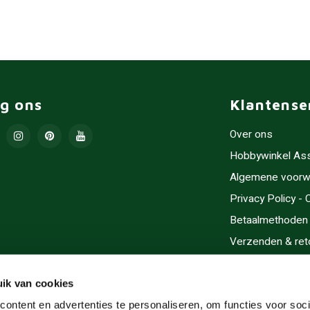
lg ons
Klantense
Over ons
Hobbywinkel As
Algemene voorw
Privacy Policy -
Betaalmethoden
Verzenden & ret
Contact/Opening
Sitemap
ik van cookies
Cadeaubonnen
ontent en advertenties te personaliseren, om functies voor soci