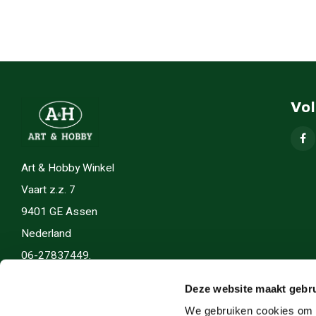
Vo
Art & Hobby Winkel
Vaart z.z. 7
9401 GE Assen
Nederland
06-27837449.
info(@)artenhobby.nl.
Deze website maakt gebru
We gebruiken cookies om c