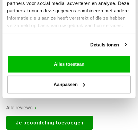
partners voor social media, adverteren en analyse. Deze
Productomschrijving
partners kunnen deze gegevens combineren met andere
informatie die u aan ze heeft verstrekt of die ze hebben
Gerelateerde producten
verzameld op basis van uw gebruik van hun services.
0
STERREN OP BASIS VAN
0
Details tonen
BEOORDELINGEN
0
Reviews
Alles toestaan
Aanpassen
Alle reviews
Je beoordeling toevoegen