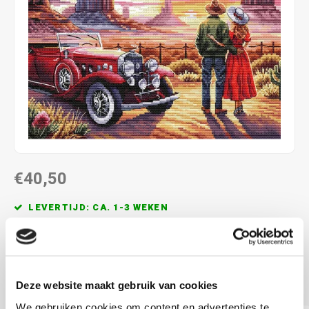
€40,50
LEVERTIJD: CA. 1-3 WEKEN
ca. 23.8 x 23.8 cm
aida 16 count
telpatroon
Lees meer
Deze website maakt gebruik van cookies
We gebruiken cookies om content en advertenties te