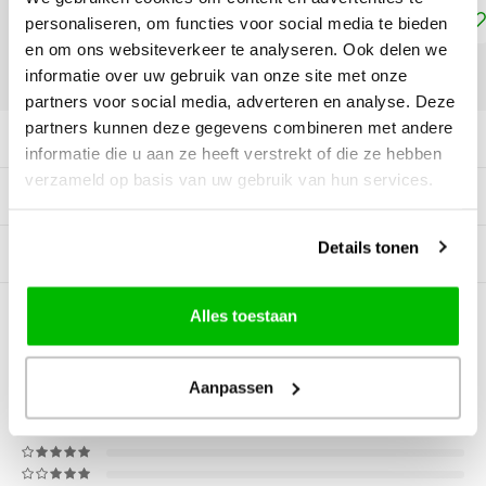
Toevoegen aan winkelwagen
personaliseren, om functies voor social media te bieden
en om ons websiteverkeer te analyseren. Ook delen we
informatie over uw gebruik van onze site met onze
DELEN:
partners voor social media, adverteren en analyse. Deze
partners kunnen deze gegevens combineren met andere
Productomschrijving
informatie die u aan ze heeft verstrekt of die ze hebben
verzameld op basis van uw gebruik van hun services.
Tags
Details tonen
Gerelateerde producten
Alles toestaan
0
STERREN OP BASIS VAN
0
BEOORDELINGEN
0
Reviews
Aanpassen