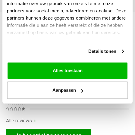
DELEN:
informatie over uw gebruik van onze site met onze
partners voor social media, adverteren en analyse. Deze
partners kunnen deze gegevens combineren met andere
Productomschrijving
informatie die u aan ze heeft verstrekt of die ze hebben
verzameld op basis van uw gebruik van hun services.
Gerelateerde producten
Details tonen
0
STERREN OP BASIS VAN
0
BEOORDELINGEN
0
Reviews
Alles toestaan
Aanpassen
Alle reviews