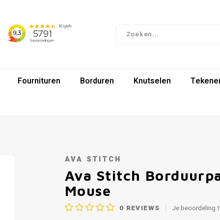
Fournituren
Borduren
Knutselen
Tekenen
AVA STITCH
Ava Stitch Borduurp
Mouse
0
REVIEWS
Je beoordeling 