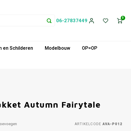
0
06-27837449
 en Schilderen
Modelbouw
OP=OP
akket Autumn Fairytale
toevoegen
ARTIKELCODE
AVA-P012