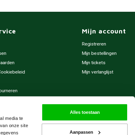
rvice
Mijn account
Registreren
sen
Mijn bestellingen
aarden
Mijn tickets
 Cookiebeleid
Mijn verlanglijst
ourneren
stijden
Alles toestaan
al media te
van onze site
Aanpassen
 gegevens