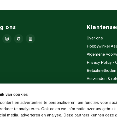
lg ons
Klantense
Over ons
Hobbywinkel As
Algemene voorw
Privacy Policy -
Betaalmethoden
Verzenden & ret
Contact/Opening
Sitemap
ik van cookies
Cadeaubonnen
ontent en advertenties te personaliseren, om functies voor soci
erkeer te analyseren. Ook delen we informatie over uw gebruik 
Inlijsten
cial media, adverteren en analyse. Deze partners kunnen deze