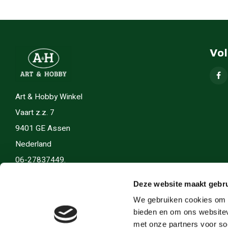
Vo
Art & Hobby Winkel
Vaart z.z. 7
9401 GE Assen
Nederland
06-27837449.
info(@)artenhobby.nl.
Deze website maakt gebru
We gebruiken cookies om c
bieden en om ons websitev
met onze partners voor so