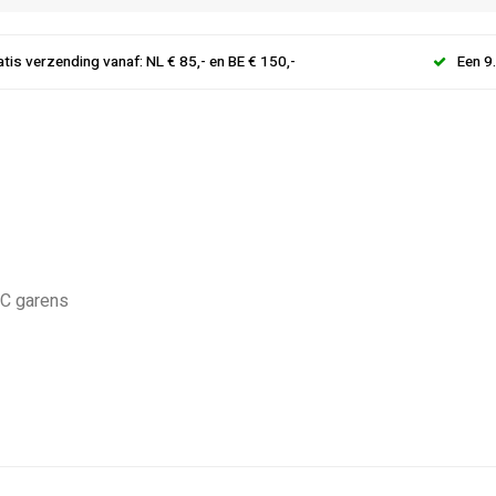
atis verzending vanaf: NL € 85,- en BE € 150,-
Een 9
MC garens