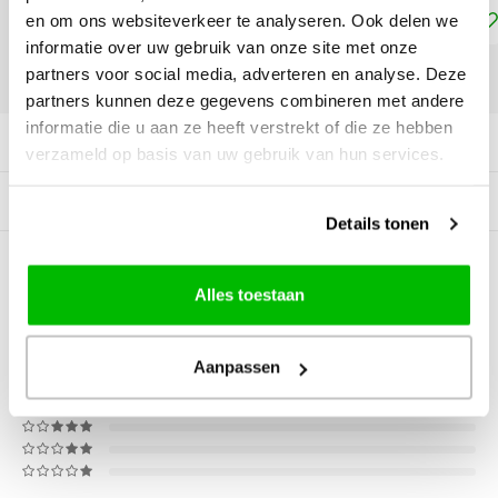
Toevoegen aan winkelwagen
en om ons websiteverkeer te analyseren. Ook delen we
informatie over uw gebruik van onze site met onze
partners voor social media, adverteren en analyse. Deze
DELEN:
partners kunnen deze gegevens combineren met andere
informatie die u aan ze heeft verstrekt of die ze hebben
Productomschrijving
verzameld op basis van uw gebruik van hun services.
Tags
Details tonen
0
STERREN OP BASIS VAN
0
Alles toestaan
BEOORDELINGEN
0
Reviews
Aanpassen