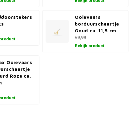
 product
Bekijk product
ddoorstekers
Ooievaars
ks
borduurschaartje
Goud ca. 11,5 cm
€9,99
 product
Bekijk product
ax Ooievaars
urschaartje
urd Roze ca.
m
 product