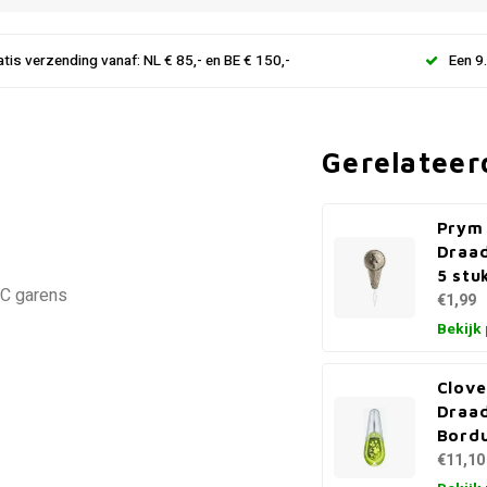
atis verzending vanaf: NL € 85,- en BE € 150,-
Een 9
Gerelateer
Prym
Draa
5 stu
MC garens
€1,99
Bekijk
Clove
Draa
Bord
€11,10