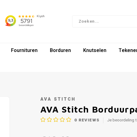
Fournituren
Borduren
Knutselen
Tekenen
AVA STITCH
AVA Stitch Borduurp
0
REVIEWS
Je beoordeling 