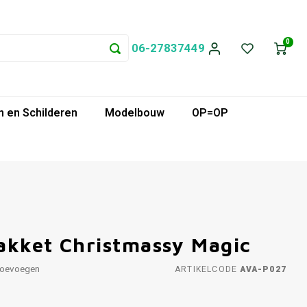
0
06-27837449
 en Schilderen
Modelbouw
OP=OP
akket Christmassy Magic
toevoegen
ARTIKELCODE
AVA-P027