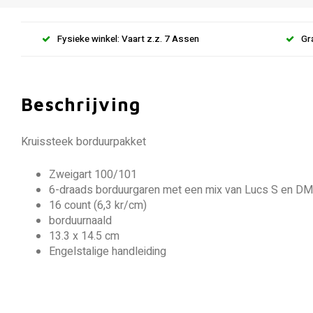
Fysieke winkel: Vaart z.z. 7 Assen
Gr
Beschrijving
Kruissteek borduurpakket
Zweigart 100/101
6-draads borduurgaren met een mix van Lucs S en D
16 count (6,3 kr/cm)
borduurnaald
13.3 x 14.5 cm
Engelstalige handleiding