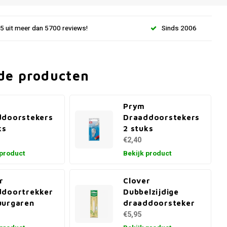
.5 uit meer dan 5700 reviews!
Sinds 2006
de producten
Prym
ddoorstekers
Draaddoorstekers
ks
2 stuks
€2,40
 product
Bekijk product
r
Clover
ddoortrekker
Dubbelzijdige
uurgaren
draaddoorsteker
€5,95