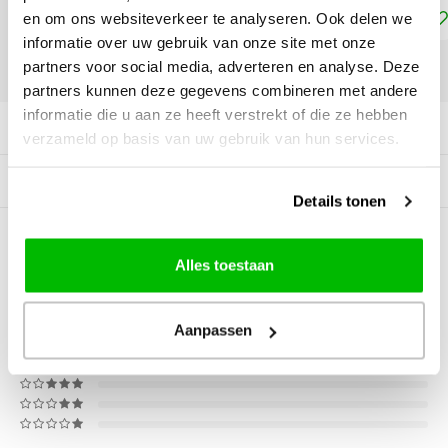
Toevoegen aan winkelwagen
en om ons websiteverkeer te analyseren. Ook delen we
informatie over uw gebruik van onze site met onze
partners voor social media, adverteren en analyse. Deze
DELEN:
partners kunnen deze gegevens combineren met andere
informatie die u aan ze heeft verstrekt of die ze hebben
Productomschrijving
verzameld op basis van uw gebruik van hun services.
Gerelateerde producten
Details tonen
0
STERREN OP BASIS VAN
0
Alles toestaan
BEOORDELINGEN
0
Reviews
Aanpassen