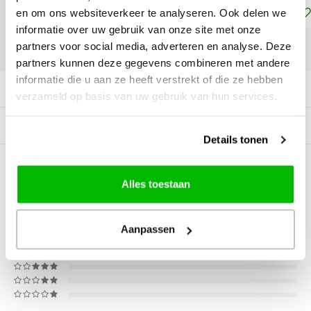
Toevoegen aan winkelwagen
en om ons websiteverkeer te analyseren. Ook delen we
informatie over uw gebruik van onze site met onze
partners voor social media, adverteren en analyse. Deze
DELEN:
partners kunnen deze gegevens combineren met andere
informatie die u aan ze heeft verstrekt of die ze hebben
Productomschrijving
verzameld op basis van uw gebruik van hun services.
Gerelateerde producten
Details tonen
0
STERREN OP BASIS VAN
0
Alles toestaan
BEOORDELINGEN
0
Reviews
Aanpassen