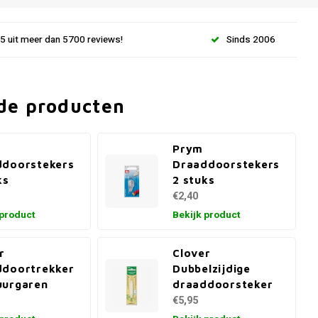
.5 uit meer dan 5700 reviews!
Sinds 2006
de producten
Prym
ddoorstekers
Draaddoorstekers
ks
2 stuks
€2,40
 product
Bekijk product
r
Clover
ddoortrekker
Dubbelzijdige
uurgaren
draaddoorsteker
€5,95