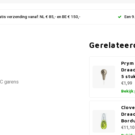
atis verzending vanaf: NL € 85,- en BE € 150,-
Een 9
Gerelateer
Prym
Draa
5 stu
MC garens
€1,99
Bekijk
Clove
Draa
Bord
€11,10