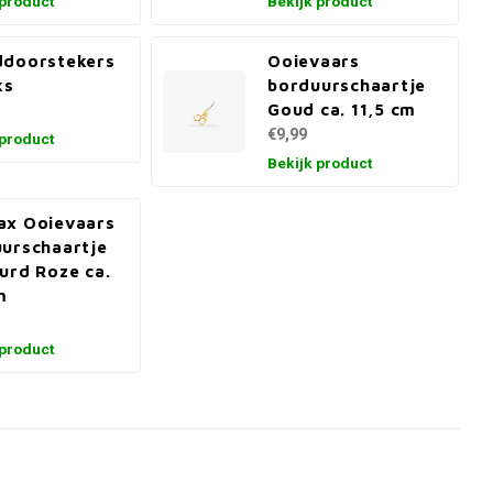
 product
Bekijk product
ddoorstekers
Ooievaars
ks
borduurschaartje
Goud ca. 11,5 cm
€9,99
 product
Bekijk product
ax Ooievaars
urschaartje
urd Roze ca.
m
 product