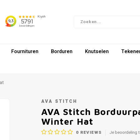
Fournituren
Borduren
Knutselen
Tekenen
at
AVA STITCH
AVA Stitch Borduurpa
Winter Hat
0
REVIEWS
Je beoordeling 