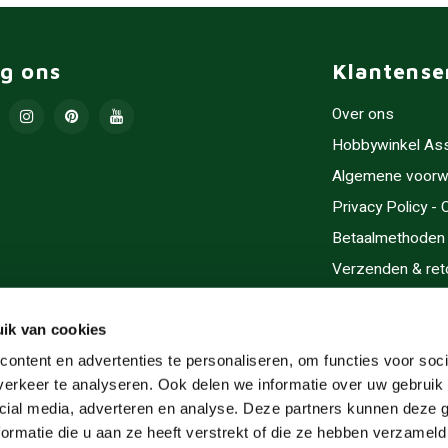
lg ons
Klantense
Over ons
Hobbywinkel As
Algemene voorw
Privacy Policy -
Betaalmethoden
Verzenden & ret
Contact/Opening
Sitemap
ik van cookies
Cadeaubonnen
ontent en advertenties te personaliseren, om functies voor soci
erkeer te analyseren. Ook delen we informatie over uw gebruik 
Inlijsten
cial media, adverteren en analyse. Deze partners kunnen deze
Servicegebieden
ormatie die u aan ze heeft verstrekt of die ze hebben verzameld