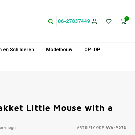
0
06-27837449
 en Schilderen
Modelbouw
OP=OP
kket Little Mouse with a
toevoegen
ARTIKELCODE
AVA-P073