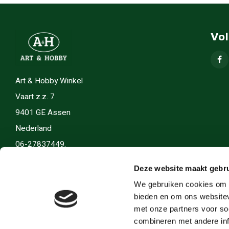
Vo
Art & Hobby Winkel
Vaart z.z. 7
9401 GE Assen
Nederland
06-27837449.
info(@)artenhobby.nl.
Deze website maakt gebru
We gebruiken cookies om c
bieden en om ons websitev
met onze partners voor so
combineren met andere inf