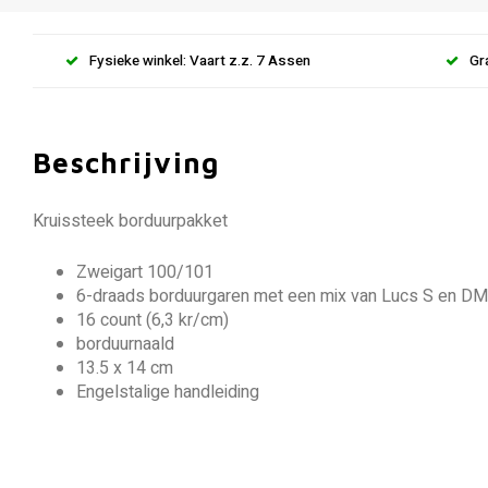
Fysieke winkel: Vaart z.z. 7 Assen
Gr
Beschrijving
Kruissteek borduurpakket
Zweigart 100/101
6-draads borduurgaren met een mix van Lucs S en D
16 count (6,3 kr/cm)
borduurnaald
13.5 x 14 cm
Engelstalige handleiding