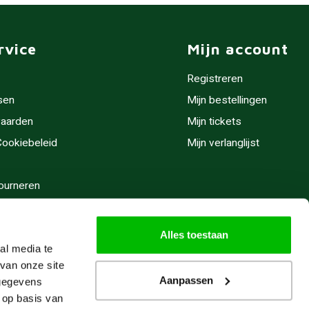
rvice
Mijn account
Registreren
sen
Mijn bestellingen
aarden
Mijn tickets
 Cookiebeleid
Mijn verlanglijst
ourneren
stijden
Alles toestaan
al media te
van onze site
Aanpassen
 gegevens
 op basis van