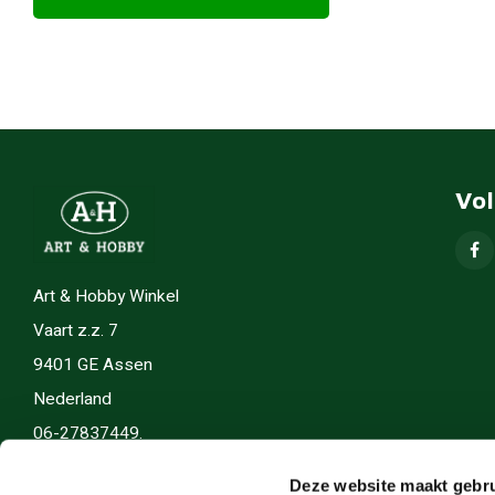
Vo
Art & Hobby Winkel
Vaart z.z. 7
9401 GE Assen
Nederland
06-27837449.
info(@)artenhobby.nl.
Deze website maakt gebru