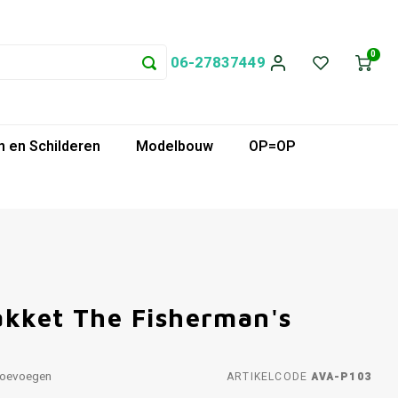
0
06-27837449
 en Schilderen
Modelbouw
OP=OP
akket The Fisherman's
toevoegen
ARTIKELCODE
AVA-P103