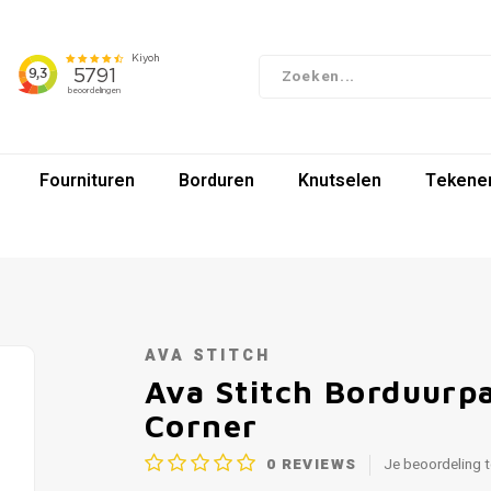
Fournituren
Borduren
Knutselen
Tekenen
AVA STITCH
Ava Stitch Borduurp
Corner
0
REVIEWS
Je beoordeling 