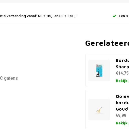
atis verzending vanaf: NL € 85,- en BE € 150,-
Een 9
Gerelateer
Bordu
Sharp
€14,75
MC garens
Bekijk
Ooie
bordu
Goud 
€9,99
Bekijk