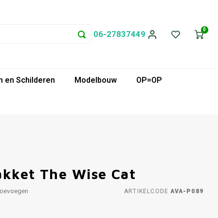
0
06-27837449
 en Schilderen
Modelbouw
OP=OP
akket The Wise Cat
toevoegen
ARTIKELCODE
AVA-P089