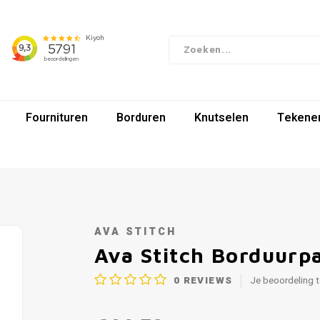
Fournituren
Borduren
Knutselen
Tekenen
AVA STITCH
Ava Stitch Borduurp
0
REVIEWS
Je beoordeling 