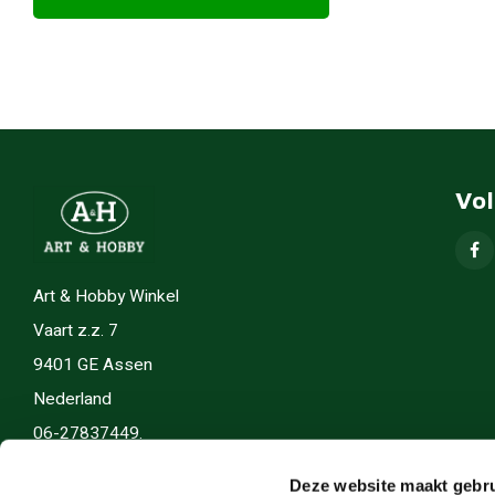
Vo
Art & Hobby Winkel
Vaart z.z. 7
9401 GE Assen
Nederland
06-27837449.
info(@)artenhobby.nl.
Deze website maakt gebru