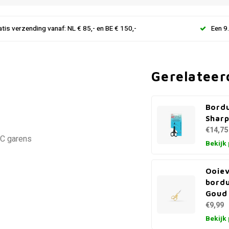
atis verzending vanaf: NL € 85,- en BE € 150,-
Een 9
Gerelateer
Bordu
Sharp
€14,75
MC garens
Bekijk
Ooie
bordu
Goud 
€9,99
Bekijk