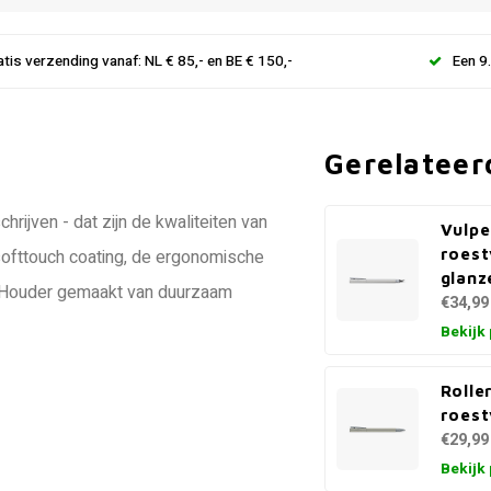
atis verzending vanaf: NL € 85,- en BE € 150,-
Een 9
Gerelateer
rijven - dat zijn de kwaliteiten van
Vulpe
roest
 softtouch coating, de ergonomische
glanz
. Houder gemaakt van duurzaam
€34,99
Bekijk
Rolle
roest
€29,99
Bekijk