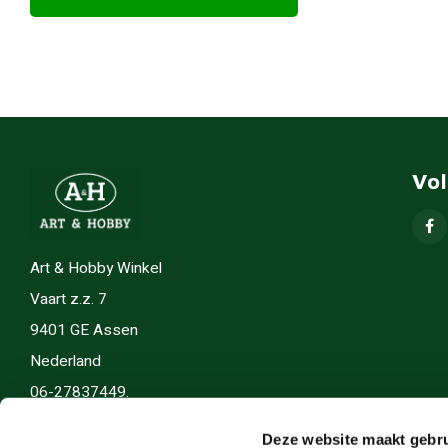
Vo
Art & Hobby Winkel
Vaart z.z. 7
9401 GE Assen
Nederland
06-27837449.
info(@)artenhobby.nl.
Deze website maakt gebru