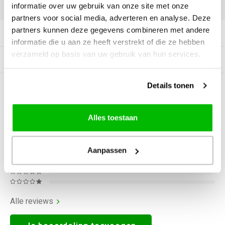
DELEN:
informatie over uw gebruik van onze site met onze
partners voor social media, adverteren en analyse. Deze
partners kunnen deze gegevens combineren met andere
Productomschrijving
informatie die u aan ze heeft verstrekt of die ze hebben
verzameld op basis van uw gebruik van hun services.
Gerelateerde producten
Details tonen
0
STERREN OP BASIS VAN
0
BEOORDELINGEN
0
Reviews
Alles toestaan
Aanpassen
Alle reviews