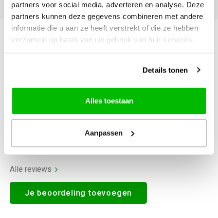
DELEN:
partners voor social media, adverteren en analyse. Deze
partners kunnen deze gegevens combineren met andere
informatie die u aan ze heeft verstrekt of die ze hebben
Productomschrijving
verzameld op basis van uw gebruik van hun services.
0
STERREN OP BASIS VAN
0
Details tonen
BEOORDELINGEN
0
Reviews
Alles toestaan
Aanpassen
Alle reviews
Je beoordeling toevoegen