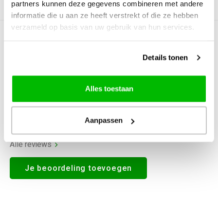
partners kunnen deze gegevens combineren met andere
Productomschrijving
informatie die u aan ze heeft verstrekt of die ze hebben
verzameld op basis van uw gebruik van hun services.
0
STERREN OP BASIS VAN
0
BEOORDELINGEN
Details tonen
0
Reviews
Alles toestaan
Aanpassen
Alle reviews
Je beoordeling toevoegen