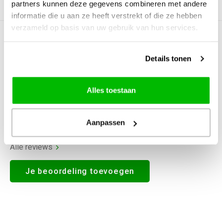
partners kunnen deze gegevens combineren met andere
Productomschrijving
informatie die u aan ze heeft verstrekt of die ze hebben
verzameld op basis van uw gebruik van hun services.
0
STERREN OP BASIS VAN
0
BEOORDELINGEN
Details tonen
0
Reviews
Alles toestaan
Aanpassen
Alle reviews
Je beoordeling toevoegen