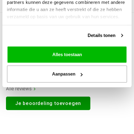
partners kunnen deze gegevens combineren met andere
Productomschrijving
informatie die u aan ze heeft verstrekt of die ze hebben
verzameld op basis van uw gebruik van hun services.
0
STERREN OP BASIS VAN
0
BEOORDELINGEN
Details tonen
0
Reviews
Alles toestaan
Aanpassen
Alle reviews
Je beoordeling toevoegen