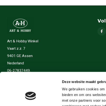
Vo
Art & Hobby Winkel
Vaart z.z. 7
9401 GE Assen
Nederland
06-27837449.
info(@)artenhobby.nl.
Deze website maakt gebru
We gebruiken cookies om c
bieden en om ons websitev
met onze partners voor so