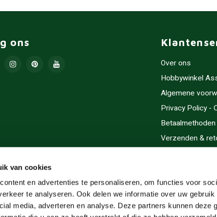
lg ons
Klantense
Over ons
Hobbywinkel As
Algemene voorw
Privacy Policy -
Betaalmethoden
Verzenden & ret
Contact/Opening
Sitemap
ik van cookies
Cadeaubonnen
ontent en advertenties te personaliseren, om functies voor soci
erkeer te analyseren. Ook delen we informatie over uw gebruik 
Inlijsten
cial media, adverteren en analyse. Deze partners kunnen deze
Servicegebieden