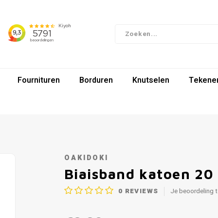
Fournituren
Borduren
Knutselen
Tekenen
OAKIDOKI
Biaisband katoen 20
0
REVIEWS
Je beoordeling 