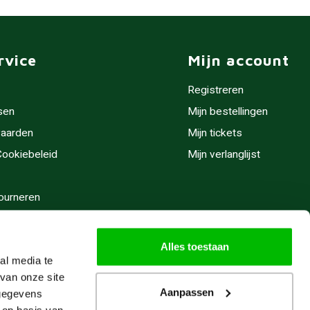
rvice
Mijn account
Registreren
sen
Mijn bestellingen
aarden
Mijn tickets
 Cookiebeleid
Mijn verlanglijst
ourneren
stijden
Alles toestaan
al media te
van onze site
Aanpassen
 gegevens