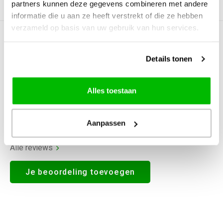
partners kunnen deze gegevens combineren met andere
Productomschrijving
informatie die u aan ze heeft verstrekt of die ze hebben
verzameld op basis van uw gebruik van hun services.
0
STERREN OP BASIS VAN
0
BEOORDELINGEN
Details tonen
0
Reviews
Alles toestaan
Aanpassen
Alle reviews
Je beoordeling toevoegen