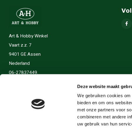
Vo
Art & Hobby Winkel
Vaart z.z. 7
9401 GE Assen
Nederland
06-27837449.
info(@)artenhobby.nl.
Deze website maakt gebru
We gebruiken cookies om c
bieden en om ons websitev
met onze partners voor so
combineren met andere inf
uw gebruik van hun servic