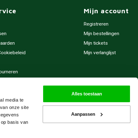
rvice
Mijn account
Registreren
sen
Mijn bestellingen
aarden
Mijn tickets
 Cookiebeleid
Mijn verlanglijst
ourneren
stijden
Alles toestaan
al media te
van onze site
Aanpassen
 gegevens
 op basis van