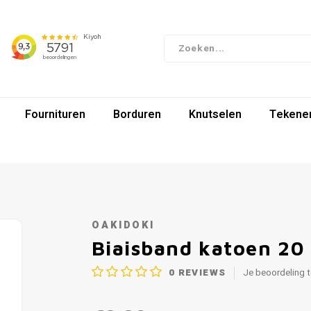
Fournituren
Borduren
Knutselen
Tekenen
OAKIDOKI
Biaisband katoen 20
0
REVIEWS
Je beoordeling 