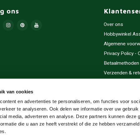
lg ons
Klantense
Over ons
Hobbywinkel As
Algemene voorw
Privacy Policy -
Betaalmethoden
Verzenden & ret
Contact/Opening
Sitemap
ik van cookies
Cadeaubonnen
ontent en advertenties te personaliseren, om functies voor soci
erkeer te analyseren. Ook delen we informatie over uw gebruik 
Inlijsten
cial media, adverteren en analyse. Deze partners kunnen deze
Servicegebieden
ormatie die u aan ze heeft verstrekt of die ze hebben verzameld
RSS-feed
es.