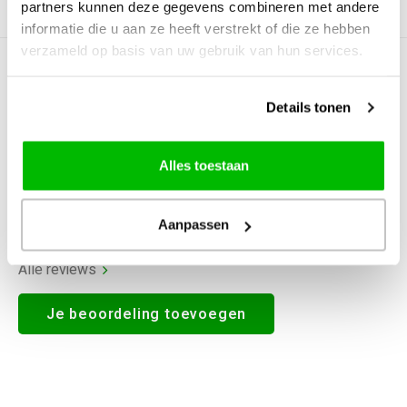
partners kunnen deze gegevens combineren met andere
Productomschrijving
informatie die u aan ze heeft verstrekt of die ze hebben
verzameld op basis van uw gebruik van hun services.
0
STERREN OP BASIS VAN
0
BEOORDELINGEN
Details tonen
0
Reviews
Alles toestaan
Aanpassen
Alle reviews
Je beoordeling toevoegen