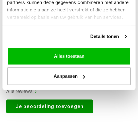
partners kunnen deze gegevens combineren met andere
Productomschrijving
informatie die u aan ze heeft verstrekt of die ze hebben
verzameld op basis van uw gebruik van hun services.
0
STERREN OP BASIS VAN
0
BEOORDELINGEN
Details tonen
0
Reviews
Alles toestaan
Aanpassen
Alle reviews
Je beoordeling toevoegen