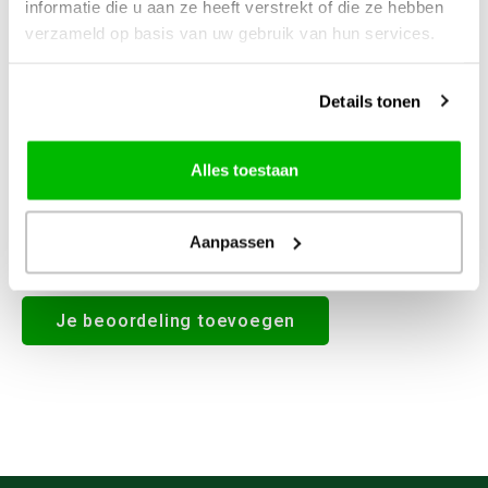
informatie die u aan ze heeft verstrekt of die ze hebben
0
STERREN OP BASIS VAN
0
verzameld op basis van uw gebruik van hun services.
BEOORDELINGEN
0
Reviews
Details tonen
Alles toestaan
Aanpassen
Alle reviews
Je beoordeling toevoegen