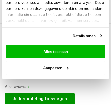
partners voor social media, adverteren en analyse. Deze
Productomschrijving
partners kunnen deze gegevens combineren met andere
informatie die u aan ze heeft verstrekt of die ze hebben
Gerelateerde producten
verzameld op basis van uw gebruik van hun services.
0
STERREN OP BASIS VAN
0
Details tonen
BEOORDELINGEN
0
Reviews
Alles toestaan
Aanpassen
Alle reviews
Je beoordeling toevoegen