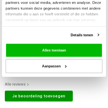
partners voor social media, adverteren en analyse. Deze
Productomschrijving
partners kunnen deze gegevens combineren met andere
informatie die u aan ze heeft verstrekt of die ze hebben
Gerelateerde producten
verzameld op basis van uw gebruik van hun services.
0
STERREN OP BASIS VAN
0
Details tonen
BEOORDELINGEN
0
Reviews
Alles toestaan
Aanpassen
Alle reviews
Je beoordeling toevoegen