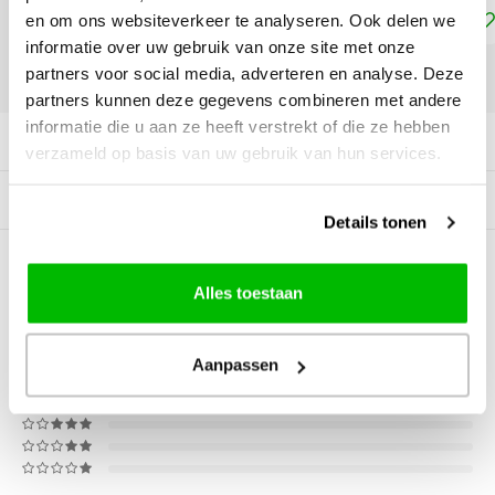
Toevoegen aan winkelwagen
en om ons websiteverkeer te analyseren. Ook delen we
informatie over uw gebruik van onze site met onze
partners voor social media, adverteren en analyse. Deze
DELEN:
partners kunnen deze gegevens combineren met andere
informatie die u aan ze heeft verstrekt of die ze hebben
Productomschrijving
verzameld op basis van uw gebruik van hun services.
Gerelateerde producten
Details tonen
0
STERREN OP BASIS VAN
0
Alles toestaan
BEOORDELINGEN
0
Reviews
Aanpassen