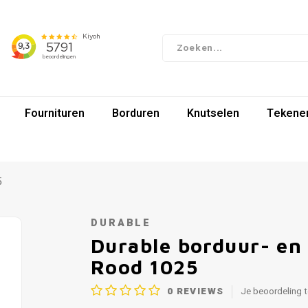
Fournituren
Borduren
Knutselen
Tekenen
5
DURABLE
Durable borduur- e
Rood 1025
0
REVIEWS
Je beoordeling 