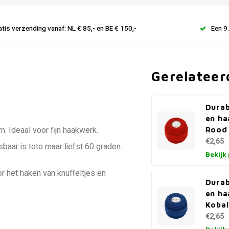
atis verzending vanaf: NL € 85,- en BE € 150,-
Een 9
Gerelateer
Durab
en ha
. Ideaal voor fijn haakwerk.
Rood 
€2,65
aar is toto maar liefst 60 graden.
Bekijk
or het haken van knuffeltjes en
Durab
en ha
Kobal
€2,65