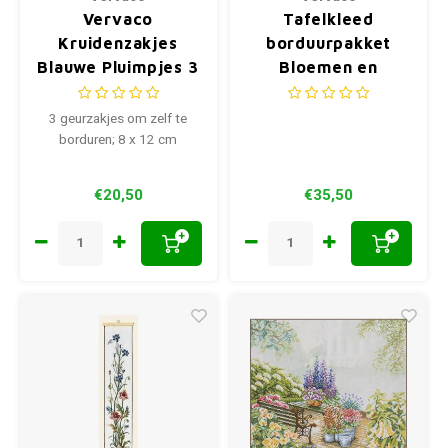
Vervaco
Tafelkleed
Kruidenzakjes
borduurpakket
Blauwe Pluimpjes 3
Bloemen en
stuks 0170243
lavendel 0158551
3 geurzakjes om zelf te
borduren; 8 x 12 cm
€20,50
€35,50
+
+