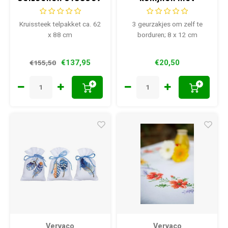
Marjolein Bastin
kuikentjes 3 stuks
0187096
Kruissteek telpakket ca. 62
3 geurzakjes om zelf te
x 88 cm
borduren; 8 x 12 cm
€137,95
€20,50
€155,50
+
+
Vervaco
Vervaco