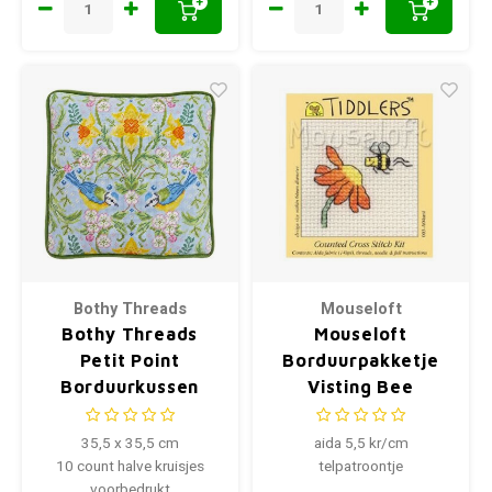
+
+
Bothy Threads
Mouseloft
Bothy Threads
Mouseloft
Petit Point
Borduurpakketje
Borduurkussen
Visting Bee
Spring Blue Tits
Tapestry
35,5 x 35,5 cm
aida 5,5 kr/cm
10 count halve kruisjes
telpatroontje
voorbedrukt