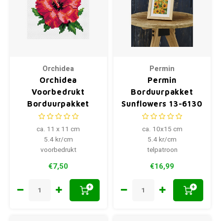
Orchidea
Permin
Orchidea
Permin
Voorbedrukt
Borduurpakket
Borduurpakket
Sunflowers 13-6130
Hibiscus 11 x 11 cm
ca. 11 x 11 cm
ca. 10x15 cm
5.4 kr/cm
5.4 kr/cm
voorbedrukt
telpatroon
€7,50
€16,99
+
+