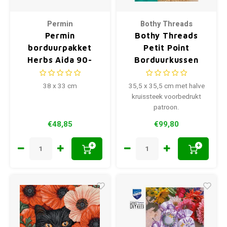
Permin
Bothy Threads
Permin
Bothy Threads
borduurpakket
Petit Point
Herbs Aida 90-
Borduurkussen
0305
April Threads
38 x 33 cm
35,5 x 35,5 cm met halve
kruissteek voorbedrukt
patroon.
€48,85
€99,80
+
+