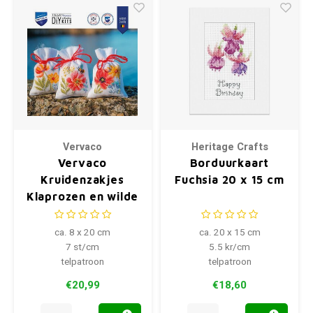
Vervaco
Heritage Crafts
Vervaco
Borduurkaart
Kruidenzakjes
Fuchsia 20 x 15 cm
Klaprozen en wilde
bloemen 3 stuks
ca. 8 x 20 cm
ca. 20 x 15 cm
7 st/cm
5.5 kr/cm
telpatroon
telpatroon
€20,99
€18,60