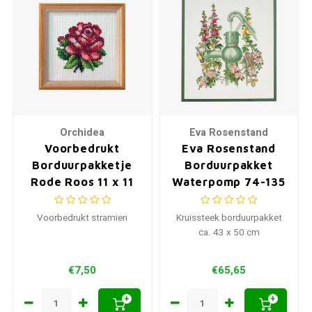
Orchidea
Eva Rosenstand
Voorbedrukt
Eva Rosenstand
Borduurpakketje
Borduurpakket
Rode Roos 11 x 11
Waterpomp 74-135
cm
ca. 43 x 50 cm
Voorbedrukt stramien
Kruissteek borduurpakket
ca. 43 x 50 cm
€7,50
€65,65
+
+