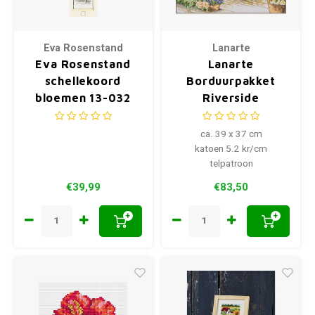
Eva Rosenstand
Lanarte
Eva Rosenstand
Lanarte
schellekoord
Borduurpakket
bloemen 13-032
Riverside
ca. 39 x 37 cm
katoen 5.2 kr/cm
telpatroon
€39,99
€83,50
+
+