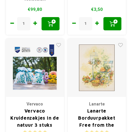
€99,80
€3,50
+
+
Vervaco
Lanarte
Vervaco
Lanarte
Kruidenzakjes In de
Borduurpakket
natuur 3 stuks
Free from the
birdcage