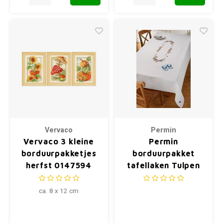
Vervaco
Permin
Vervaco 3 kleine
Permin
borduurpakketjes
borduurpakket
herfst 0147594
tafellaken Tulpen
58-6902
ca. 8 x 12 cm