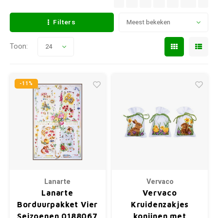
Filters
Meest bekeken
Toon:
24
-11%
Lanarte
Vervaco
Lanarte
Vervaco
Borduurpakket Vier
Kruidenzakjes
Seizoenen 0188067
konijnen met