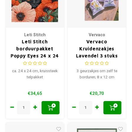
Leti Stitch
Vervaco
Leti Stitch
Vervaco
borduurpakket
Kruidenzakjes
Poppy Eyes 24 x 24
Lavendel 3 stuks
cm
PN-0203249
ca. 24 x 24 cm, kruissteek
3 geurzakjes om zelf te
telpakket
borduren; 8 x 12 cm
€34,65
€20,70
+
+