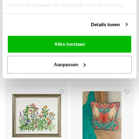
verzameld op basis van uw gebruik van hun services.
borduurpakket
borduurpakket
vorm lavendel
witte bloemen PN-
0222584
Details tonen
ca. 75 x 75 cm
ca. 35 x 95 cm
voorbedrukt
voorbedrukt
Alles toestaan
€47,15
€27,99
Aanpassen
+
+