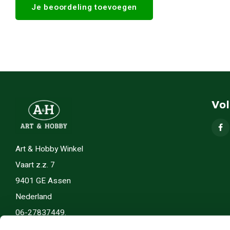
Je beoordeling toevoegen
Vo
Art & Hobby Winkel
Vaart z.z. 7
9401 GE Assen
Nederland
06-27837449.
info(@)artenhobby.nl.