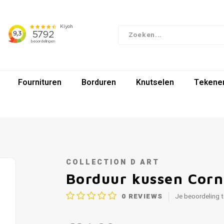
Fournituren
Borduren
Knutselen
Tekenen
COLLECTION D ART
Borduur kussen Corn
0
REVIEWS
Je beoordeling 