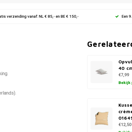
atis verzending vanaf: NL € 85,- en BE € 150,-
Een 9
Gerelateer
Opvul
40 c
ing.
€7,99
Bekijk
erlands).
Kusse
crèm
0164
€12,50