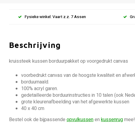
Fysieke winkel: Vaart z.z. 7 Assen
Gr
Beschrijving
kruissteek kussen borduurpakket op voorgedrukt canvas
voorbedrukt canvas van de hoogste kwaliteit en afwerk
borduurnaald.
100% acryl garen.
gedetailleerde borduurinstructies in 10 talen (ook Ned
grote kleurenafbeelding van het afgewerkte kussen
40 x 40 cm
Bestel ook de bijpassende
opvulkussen
en
kussenrug
mee!