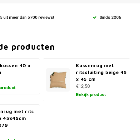
.5 uit meer dan 5700 reviews!
Sinds 2006
de producten
kussen 40 x
Kussenrug met
m
ritssluiting beige 45
x 45 cm
€12,50
 product
Bekijk product
nrug met rits
e 45x45cm
979