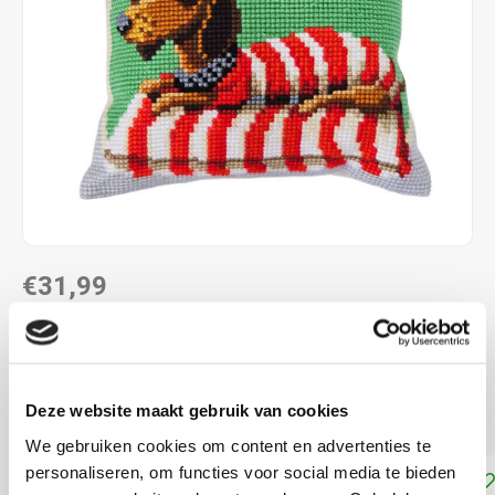
€31,99
LEVERTIJD: CA. 1-3 WEKEN
40 x 40 cm
Deze website maakt gebruik van cookies
voorbedrukt
Lees meer
We gebruiken cookies om content en advertenties te
personaliseren, om functies voor social media te bieden
Toevoegen aan winkelwagen