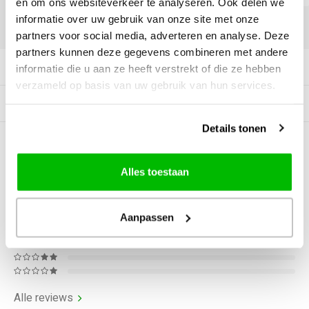
en om ons websiteverkeer te analyseren. Ook delen we
informatie over uw gebruik van onze site met onze
DELEN:
partners voor social media, adverteren en analyse. Deze
partners kunnen deze gegevens combineren met andere
Productomschrijving
informatie die u aan ze heeft verstrekt of die ze hebben
verzameld op basis van uw gebruik van hun services.
Gerelateerde producten
Details tonen
0
STERREN OP BASIS VAN
0
BEOORDELINGEN
Alles toestaan
0
Reviews
Aanpassen
Alle reviews