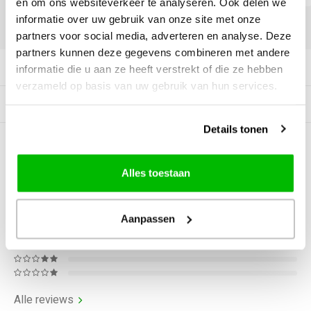
en om ons websiteverkeer te analyseren. Ook delen we
informatie over uw gebruik van onze site met onze
DELEN:
partners voor social media, adverteren en analyse. Deze
partners kunnen deze gegevens combineren met andere
Productomschrijving
informatie die u aan ze heeft verstrekt of die ze hebben
verzameld op basis van uw gebruik van hun services.
Gerelateerde producten
Details tonen
0
STERREN OP BASIS VAN
0
BEOORDELINGEN
Alles toestaan
0
Reviews
Aanpassen
Alle reviews