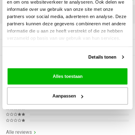
en om ons websiteverkeer te analyseren. Ook delen we
informatie over uw gebruik van onze site met onze
DELEN:
partners voor social media, adverteren en analyse. Deze
partners kunnen deze gegevens combineren met andere
informatie die u aan ze heeft verstrekt of die ze hebben
Productomschrijving
verzameld op basis van uw gebruik van hun services.
Gerelateerde producten
Details tonen
0
STERREN OP BASIS VAN
0
BEOORDELINGEN
Alles toestaan
0
Reviews
Aanpassen
Alle reviews