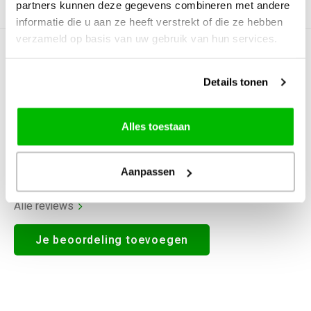
partners kunnen deze gegevens combineren met andere
Productomschrijving
informatie die u aan ze heeft verstrekt of die ze hebben
verzameld op basis van uw gebruik van hun services.
0
STERREN OP BASIS VAN
0
BEOORDELINGEN
Details tonen
0
Reviews
Alles toestaan
Aanpassen
Alle reviews
Je beoordeling toevoegen